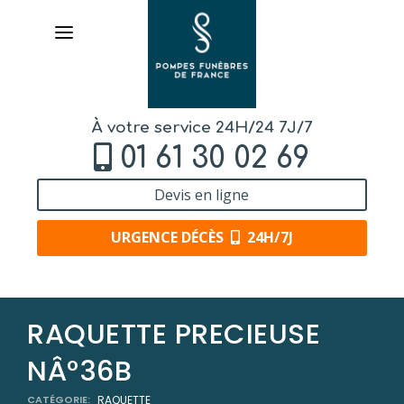
À votre service 24H/24 7J/7
01 61 30 02 69
Devis en ligne
URGENCE DÉCÈS
24H/7J
AVIS DE DÉCÈS
RAQUETTE PRECIEUSE
ORGANISER DES OBSÈQUES
NÂ°36B
PRÉVOIR SES OBSÈQUES
CATÉGORIE:
RAQUETTE