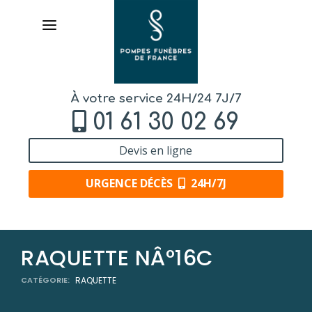
À votre service 24H/24 7J/7
01 61 30 02 69
Devis en ligne
URGENCE DÉCÈS
24H/7J
AVIS DE DÉCÈS
RAQUETTE NÂ°16C
ORGANISER DES OBSÈQUES
CATÉGORIE:
RAQUETTE
PRÉVOIR SES OBSÈQUES