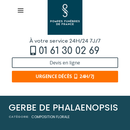
À votre service 24H/24 7J/7
01 61 30 02 69
Devis en ligne
URGENCE DÉCÈS
24H/7J
AVIS DE DÉCÈS
GERBE DE PHALAENOPSIS
ORGANISER DES OBSÈQUES
CATÉGORIE:
COMPOSITION FLORALE
PRÉVOIR SES OBSÈQUES