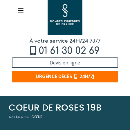
À votre service 24H/24 7J/7
01 61 30 02 69
Devis en ligne
URGENCE DÉCÈS
24H/7J
AVIS DE DÉCÈS
COEUR DE ROSES 19B
ORGANISER DES OBSÈQUES
CATÉGORIE:
CŒUR
PRÉVOIR SES OBSÈQUES